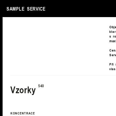
SAMPLE SERVICE
Obj
kte
s r
max
Cen
Ser
Při
vla
Vzorky
KONCENTRACE