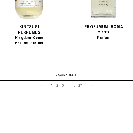
KINTSUGI
PROFUMUM ROMA
PERFUMES
Victrix
Parfum
Kingdom Come
Eau de Parfum
Načíst další
<
>
1
2
3
. . .
27