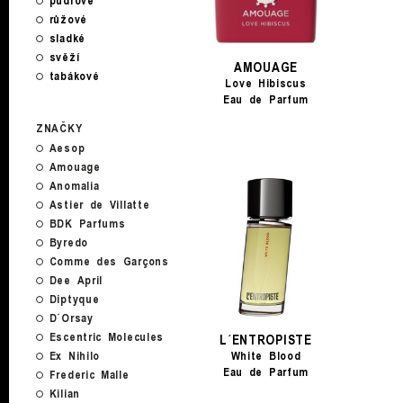
pudrové
růžové
sladké
svěží
AMOUAGE
tabákové
Love Hibiscus
Eau de Parfum
ZNAČKY
Aesop
Amouage
Anomalia
Astier de Villatte
BDK Parfums
Byredo
Comme des Garçons
Dee April
Diptyque
D´Orsay
Escentric Molecules
L´ENTROPISTE
Ex Nihilo
White Blood
Eau de Parfum
Frederic Malle
Kilian