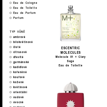
Eau de Cologne
Eau de Toilette
Eau de Parfum
Parfum
TYP VŮNĚ
ambrové
bílokvětinové
čisté
ESCENTRIC
citrusové
MOLECULES
Molecule 01 + Clary
dřevité
Sage
gurmánské
Eau de Toilette
kadidlové
kořeněné
kouřové
kožené
květinové
orientální
oudové
ovocné