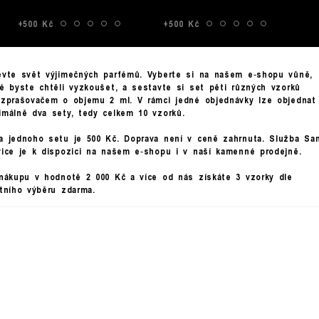
+500 Kč
+500 Kč
evte svět výjimečných parfémů. Vyberte si na našem e‑shopu vůně,
ré byste chtěli vyzkoušet, a sestavte si set pěti různých vzorků
ozprašovačem o objemu 2 ml. V rámci jedné objednávky lze objednat
imálně dva sety, tedy celkem 10 vzorků.
a jednoho setu je 500 Kč. Doprava není v ceně zahrnuta. Služba Sa
vice je k dispozici na našem e‑shopu i v naší kamenné prodejně.
 nákupu v hodnotě 2 000 Kč a více od nás získáte 3 vzorky dle
stního výběru zdarma.