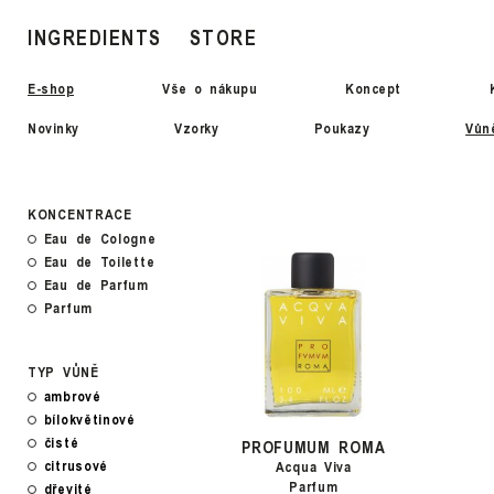
INGREDIENTS
STORE
E-shop
Vše o nákupu
Koncept
Novinky
Vzorky
Poukazy
Vůn
KONCENTRACE
Eau de Cologne
Eau de Toilette
Eau de Parfum
Parfum
TYP VŮNĚ
ambrové
bílokvětinové
čisté
PROFUMUM ROMA
citrusové
Acqua Viva
Parfum
dřevité