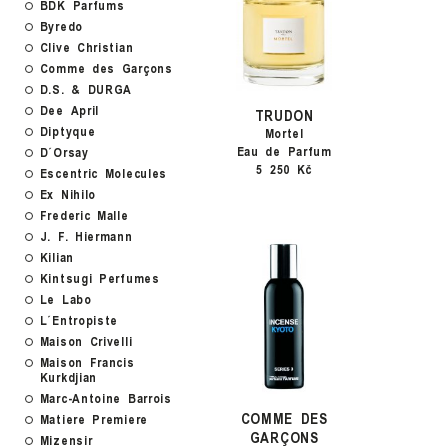
BDK Parfums
Byredo
Clive Christian
Comme des Garçons
D.S. & DURGA
Dee April
TRUDON
Diptyque
Mortel
Eau de Parfum
D´Orsay
5 250 Kč
Escentric Molecules
Ex Nihilo
Frederic Malle
J. F. Hiermann
Kilian
Kintsugi Perfumes
Le Labo
L´Entropiste
Maison Crivelli
Maison Francis
Kurkdjian
Marc-Antoine Barrois
COMME DES
Matiere Premiere
GARÇONS
Mizensir