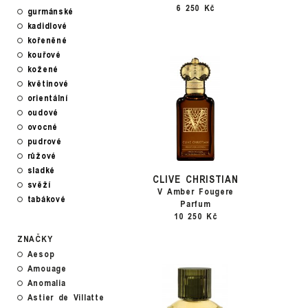
6 250 Kč
gurmánské
kadidlové
kořeněné
kouřové
kožené
květinové
orientální
oudové
ovocné
pudrové
růžové
sladké
CLIVE CHRISTIAN
svěží
V Amber Fougere
tabákové
Parfum
10 250 Kč
ZNAČKY
Aesop
Amouage
Anomalia
Astier de Villatte