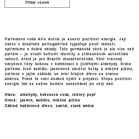
Přidat vzorek
Parfémová voda Alto Astral je esencí pozitivní energie. Její
název v brazilské portugalštině vyjadřuje pocit radosti,
optimismu a dobré nálady. Tato gurmánská vůně je ale více než
parfém – je studií kulturní identity a ztělesněním autentické
radosti, která je pro Brazílii charakteristická. Vůni otevírají
návykové tóny kokosu v kombinaci s jiskřivými aldehydy. Srdce
parfému tvoří kadidlo, jasmínové okvětní lístky a mléčné pižmo,
zatímco v jejím základu se mísí hřejivé dřevo se slanou
ambrou. Právě ta vůni dodává výdrž a projekci. Stopu pozitivní
energie tak za sebou budete zanechávat po celý den.
Hlava:
aldehydy, kokosová voda, růžový pepř
Srdce:
jasmín, kadidlo, mléčné pižmo
Základ:
kašmírové dřevo, santal, slaná ambra