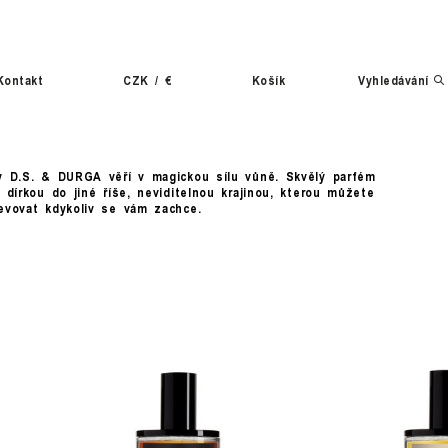
Kontakt
CZK
/
€
Košík
Vyhledávání
y D.S. & DURGA věří v magickou sílu vůně. Skvělý parfém
 dírkou do jiné říše, neviditelnou krajinou, kterou můžete
evovat kdykoliv se vám zachce.