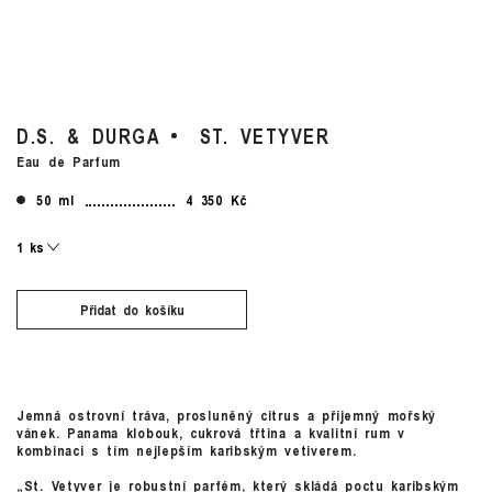
D.S. & DURGA
ST. VETYVER
Eau de Parfum
50 ml
4 350 Kč
Přidat do košíku
Jemná ostrovní tráva, prosluněný citrus a příjemný mořský
vánek. Panama klobouk, cukrová třtina a kvalitní rum v
kombinaci s tím nejlepším karibským vetiverem.
„St. Vetyver je robustní parfém, který skládá poctu karibským