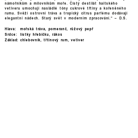
námořníkům a milovníkům moře. Čistý destilát haitského
vetiveru umocňují nasládlé tóny cukrové třtiny a kořeněného
rumu. Svěží ostrovní tráva a tropický citrus parfému dodávají
elegantní nádech. Starý svět v moderním zpracování.“ – D.S.
Hlava:
mořská tráva, pomeranč, růžový pepř
Srdce:
lístky hřebíčku, rákos
Základ:
chlebovník, třtinový rum, vetiver