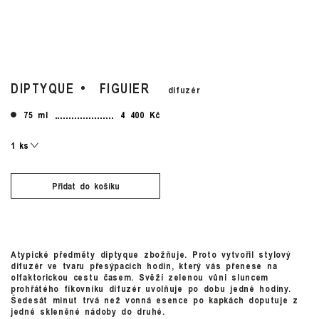
DIPTYQUE
FIGUIER
difuzér
75 ml
4 400 Kč
Přidat do košíku
Atypické předměty diptyque zbožňuje. Proto vytvořil stylový
difuzér ve tvaru přesýpacích hodin, který vás přenese na
olfaktorickou cestu časem. Svěží zelenou vůni sluncem
prohřátého fíkovníku difuzér uvolňuje po dobu jedné hodiny.
Šedesát minut trvá než vonná esence po kapkách doputuje z
jedné skleněné nádoby do druhé.