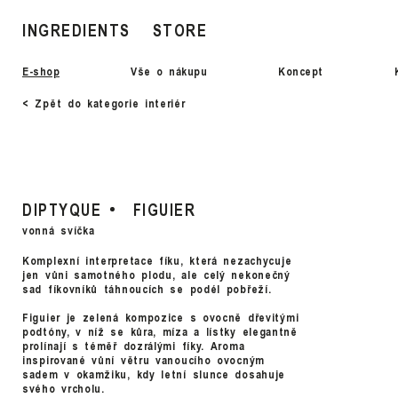
INGREDIENTS
STORE
E-shop
Vše o nákupu
Koncept
< Zpět do kategorie interiér
DIPTYQUE
FIGUIER
vonná svíčka
Komplexní interpretace fíku, která nezachycuje
jen vůni samotného plodu, ale celý nekonečný
sad fíkovníků táhnoucích se podél pobřeží.
Figuier je zelená kompozice s ovocně dřevitými
podtóny, v níž se kůra, míza a lístky elegantně
prolínají s téměř dozrálými fíky. Aroma
inspirované vůní větru vanoucího ovocným
sadem v okamžiku, kdy letní slunce dosahuje
svého vrcholu.