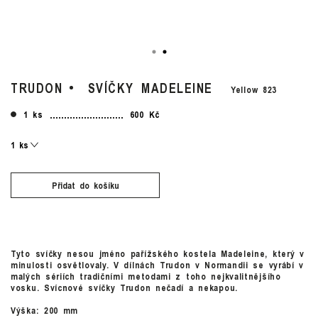
TRUDON
SVÍČKY MADELEINE
Yellow 823
1 ks
600 Kč
Přidat do košíku
Tyto svíčky nesou jméno pařížského kostela Madeleine, který v
minulosti osvětlovaly. V dílnách Trudon v Normandii se vyrábí v
malých sériích tradičními metodami z toho nejkvalitnějšího
vosku. Svícnové svíčky Trudon nečadí a nekapou.
Výška: 200 mm