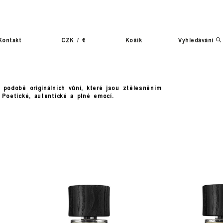
Kontakt
CZK
/
€
Košík
Vyhledávání
v podobě originálních vůní, které jsou ztělesněním
. Poetické, autentické a plné emocí.