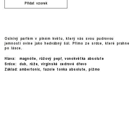
Přidat vzorek
Oslnivý parfém v plném květu, který vás svou pudrovou
jemností ovine jako hedvábný šál. Přímo ze srdce, které prahne
po lásce.
Hlava:
magnólie, růžový pepř, vonokvětka absolute
Srdce:
dub, růže, virginské cedrové dřevo
Základ:
ambertonic, fazole tonka absolute, pižmo