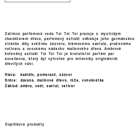
Zatímco parfémová voda Toi Toi Toi pracuje s mystickým
charakterem dřeva, parfémový extrakt odhaluje jeho gurmánskou
stránku díky svěžímu zázvoru, krémovému santalu, praženému
vetiveru a ovocnému nádechu malinového dřeva. Ambrově
kořeněný extrakt Toi Toi Toi je brutalistní parfém par
excellence, který byl vytvořen pro milovníky originálních
dřevitých vůní.
Hlava:
kadidlo, pomeranč, zázvor
Srdce:
davana, malinové dřevo, růže, vonokvětka
Základ:
ambra, cedr, santal, vetiver
Doplňkové produkty