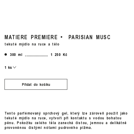
MATIERE PREMIERE
PARISIAN MUSC
tekuté mýdlo na ruce a tělo
300 ml
1 250 Kč
Přidat do košíku
Tento parfémovaný sprchový gel, který lze zároveň použít jako
tekuté mýdlo na ruce, vytvoří při kontaktu s vodou bohatou
pěnu. Pokožku celého těla zanechá čistou, jemnou a delikátně
provoněnou čistými nótami pudrového pižma.