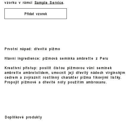
vzorku v rámci
Sample Service
.
Přidat vzorek
Prvotní nápad: dřevité pižmo
Hlavní ingredience: pižmová semínka ambrette z Peru
Kreativní přístup: posílit čistou pižmovou vůni semínek
ambrette ambretolidem, umocnit její dřevitý nádech virginským
cedrem a zvýraznit rostlinný charakter pižma fíkovými lístky.
Propojit pižmové a dřevité nóty použitím ambroxanu.
Doplňkové produkty