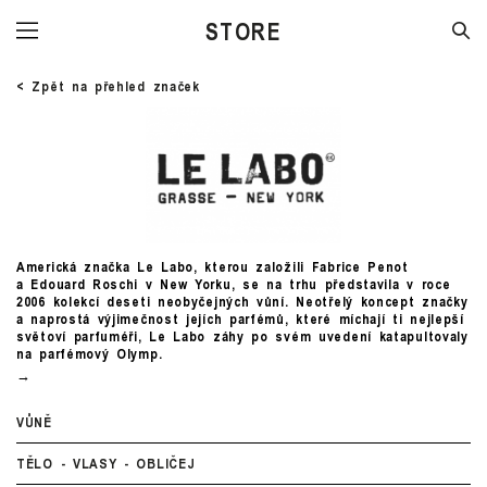
INGREDIENTS
< Zpět na přehled značek
Americká značka Le Labo, kterou založili Fabrice Penot
a Edouard Roschi v New Yorku, se na trhu představila v roce
2006 kolekcí deseti neobyčejných vůní. Neotřelý koncept značky
a naprostá výjimečnost jejích parfémů, které míchají ti nejlepší
světoví parfuméři, Le Labo záhy po svém uvedení katapultovaly
na parfémový Olymp.
VŮNĚ
TĚLO - VLASY - OBLIČEJ