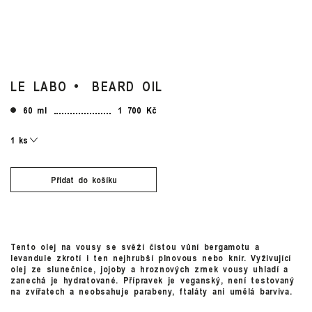
LE LABO
BEARD OIL
60 ml
1 700 Kč
Přidat do košíku
Tento olej na vousy se svěží čistou vůní bergamotu a
levandule zkrotí i ten nejhrubší plnovous nebo knír. Vyživující
olej ze slunečnice, jojoby a hroznových zrnek vousy uhladí a
zanechá je hydratované. Přípravek je veganský, není testovaný
na zvířatech a neobsahuje parabeny, ftaláty ani umělá barviva.