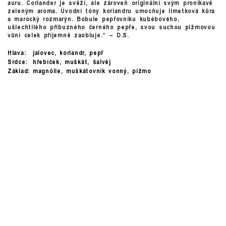
auru. Coriander je svěží, ale zároveň originální svým pronikavě
zeleným aroma. Úvodní tóny koriandru umocňuje limetková kůra
a marocký rozmarýn. Bobule pepřovníku kubébového,
ušlechtilého příbuzného černého pepře, svou suchou pižmovou
vůní celek příjemně zaobluje.“ – D.S.
Hlava:
jalovec, koriandr, pepř
Srdce:
hřebíček, muškát, šalvěj
Základ:
magnólie, muškátovník vonný, pižmo