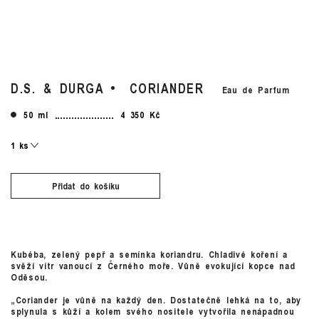
D.S. & DURGA
CORIANDER
Eau de Parfum
50 ml
4 350 Kč
Přidat do košíku
Kubéba, zelený pepř a semínka koriandru. Chladivé koření a
svěží vítr vanoucí z Černého moře. Vůně evokující kopce nad
Oděsou.
„Coriander je vůně na každý den. Dostatečně lehká na to, aby
splynula s kůží a kolem svého nositele vytvořila nenápadnou