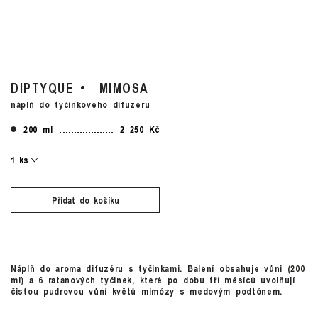
DIPTYQUE
MIMOSA
náplň do tyčinkového difuzéru
200 ml
2 250 Kč
Přidat do košíku
Náplň do aroma difuzéru s tyčinkami. Balení obsahuje vůni (200
ml) a 6 ratanových tyčinek, které po dobu tří měsíců uvolňují
čistou pudrovou vůní květů mimózy s medovým podtónem.