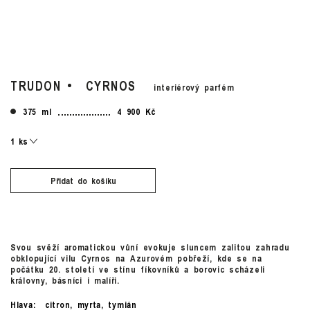
TRUDON
CYRNOS
interiérový parfém
375 ml
4 900 Kč
Přidat do košíku
Svou svěží aromatickou vůní evokuje sluncem zalitou zahradu
obklopující vilu Cyrnos na Azurovém pobřeží, kde se na
počátku 20. století ve stínu fíkovníků a borovic scházeli
královny, básníci i malíři.
Hlava:
citron, myrta, tymián