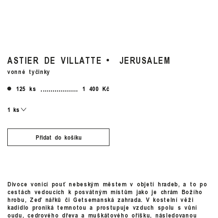
ASTIER DE VILLATTE
JERUSALEM
vonné tyčinky
125 ks
1 400 Kč
Přidat do košíku
Divoce vonící pouť nebeským městem v objetí hradeb, a to po
cestách vedoucích k posvátným místům jako je chrám Božího
hrobu, Zeď nářků či Getsemanská zahrada. V kostelní věži
kadidlo proniká temnotou a prostupuje vzduch spolu s vůní
oudu, cedrového dřeva a muškátového oříšku, následovanou