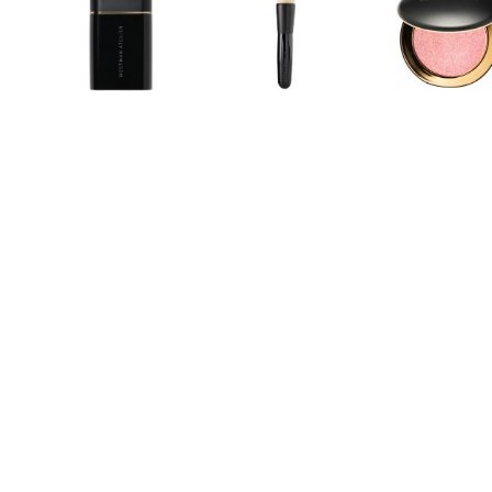
WESTMAN
WESTMAN
WESTMAN
ATELIER
ATELIER
ATELIER
Liquid Super
Blender Brush
Super Loade
Loaded
štětec na
Tinted
Peau de Soleil
rozjasňovač
Highlight
1 600 Kč
3 450 Kč
Peau de Ro
2 050 Kč