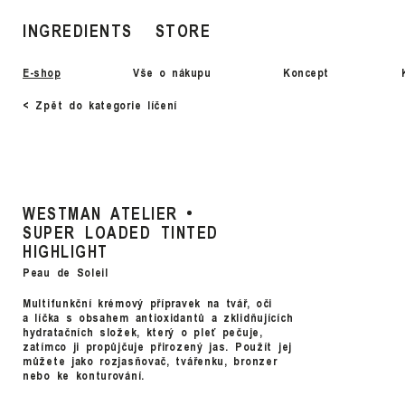
INGREDIENTS
STORE
E-shop
Vše o nákupu
Koncept
< Zpět do kategorie líčení
WESTMAN ATELIER
SUPER LOADED TINTED
HIGHLIGHT
Peau de Soleil
Multifunkční krémový přípravek na tvář, oči
a líčka s obsahem antioxidantů a zklidňujících
hydratačních složek, který o pleť pečuje,
zatímco ji propůjčuje přirozený jas. Použít jej
můžete jako rozjasňovač, tvářenku, bronzer
nebo ke konturování.