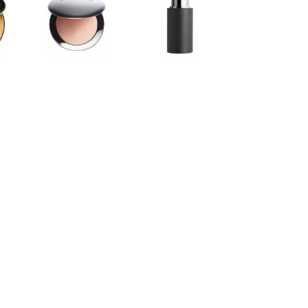
WESTMAN
WESTMAN
ATELIER
ATELIER
d
Super Loaded
Lit Up
Tinted
Highlight Stick
Highlight
Lit
sé
Peau de
1 350 Kč
Pêche
2 050 Kč