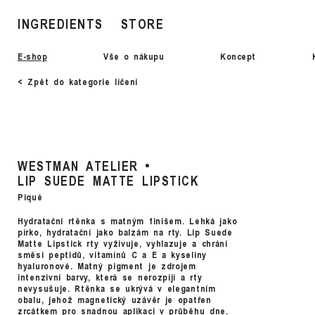
INGREDIENTS
STORE
E-shop
Vše o nákupu
Koncept
< Zpět do kategorie líčení
WESTMAN ATELIER
LIP SUEDE MATTE LIPSTICK
Piqué
Hydratační rtěnka s matným finišem. Lehká jako
pírko, hydratační jako balzám na rty. Lip Suede
Matte Lipstick rty vyživuje, vyhlazuje a chrání
směsí peptidů, vitamínů C a E a kyseliny
hyaluronové. Matný pigment je zdrojem
intenzivní barvy, která se nerozpíjí a rty
nevysušuje. Rtěnka se ukrývá v elegantním
obalu, jehož magnetický uzávěr je opatřen
zrcátkem pro snadnou aplikaci v průběhu dne.