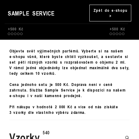
Zpět do e-shopu
SAMPLE SERVICE
>
+500 Kč
+500 Kč
Objevte svět výjimečných parfémů. Vyberte si na našem
e‑shopu vůně, které byste chtěli vyzkoušet, a sestavte si
set pěti různých vzorků s rozprašovačem o objemu 2 ml.
V rámci jedné objednávky lze objednat maximálně dva sety,
tedy celkem 10 vzorků.
Cena jednoho setu je 500 Kč. Doprava není v ceně
zahrnuta. Služba Sample Service je k dispozici na našem
e‑shopu i v naší kamenné prodejně.
Při nákupu v hodnotě 2 000 Kč a více od nás získáte
3 vzorky dle vlastního výběru zdarma.
Vzorky