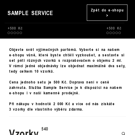
Zpět do e-shopu
SAMPLE SERVICE
>
+500 Kč
+500 Kč
Objevte svět výjimečných parfémů. Vyberte si na našem
e‑shopu vůně, které byste chtěli vyzkoušet, a sestavte si
set pěti různých vzorků s rozprašovačem o objemu 2 ml.
V rámci jedné objednávky lze objednat maximálně dva sety,
tedy celkem 10 vzorků.
Cena jednoho setu je 500 Kč. Doprava není v ceně
zahrnuta. Služba Sample Service je k dispozici na našem
e‑shopu i v naší kamenné prodejně.
Při nákupu v hodnotě 2 000 Kč a více od nás získáte
3 vzorky dle vlastního výběru zdarma.
Vzorky