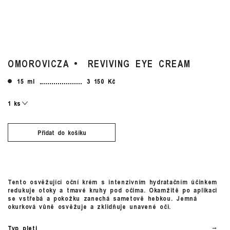
OMOROVICZA
REVIVING EYE CREAM
15 ml
3 150 Kč
Přidat do košíku
Tento osvěžující oční krém s intenzivním hydratačním účinkem
redukuje otoky a tmavé kruhy pod očima. Okamžitě po aplikaci
se vstřebá a pokožku zanechá sametově hebkou. Jemná
okurková vůně osvěžuje a zklidňuje unavené oči.
Typ pleti