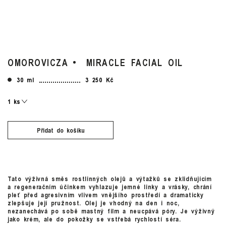
OMOROVICZA
MIRACLE FACIAL OIL
30 ml
3 250 Kč
Přidat do košíku
Tato výživná směs rostlinných olejů a výtažků se zklidňujícím
a regeneračním účinkem vyhlazuje jemné linky a vrásky, chrání
pleť před agresivním vlivem vnějšího prostředí a dramaticky
zlepšuje její pružnost. Olej je vhodný na den i noc,
nezanechává po sobě mastný film a neucpává póry. Je výživný
jako krém, ale do pokožky se vstřebá rychlostí séra.