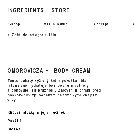
INGREDIENTS
STORE
E-shop
Vše o nákupu
Koncept
< Zpět do kategorie tělo
OMOROVICZA
BODY CREAM
Tento bohatý výživný krém pokožku těla
intenzivně hydratuje bez pocitu mastnoty
a obnovuje její pružnost. Zároveň ji chrání před
poškozením způsobeným nepříznivými vnějšími
vlivy.
Klíčové složky a jejich účinek
Použití
Složení