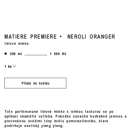
MATIERE PREMIERE
NEROLI ORANGER
tělové mléko
300 ml
1 500 Kč
Přidat do košíku
Toto parfémované tělové mléko s lehkou texturou se po
aplikaci okamžitě vstřebá. Pokožku zanechá hedvábně jemnou a
provoněnou svěžími tóny květu pomerančovníku, které
podtrhuje exotický ylang ylang.