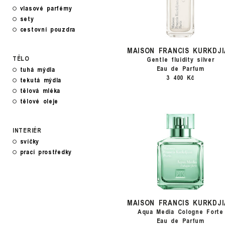
vlasové parfémy
sety
cestovní pouzdra
MAISON FRANCIS KURKDJI
TĚLO
Gentle fluidity silver
Eau de Parfum
tuhá mýdla
3 400 Kč
tekutá mýdla
tělová mléka
tělové oleje
INTERIÉR
svíčky
prací prostředky
MAISON FRANCIS KURKDJI
Aqua Media Cologne Forte
Eau de Parfum