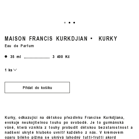
MAISON FRANCIS KURKDJIAN
KURKY
Eau de Parfum
35 ml
3 400 Kč
Přidat do košíku
Kurky, odkazující na dětskou přezdívku Francise Kurkdjiana,
evokuje neukojitelnou touhu po svobodě. Je to gurmánská
vůně, která vznikla z touhy probudit dětskou bezstarostnost a
nadšení ukryté hluboko uvnitř každého z nás. V krémovém
oparu bílého pižma se ukrývá lahodný tutti-frutti akord