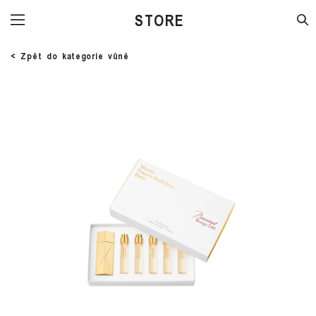
STORE
< Zpět do kategorie vůně