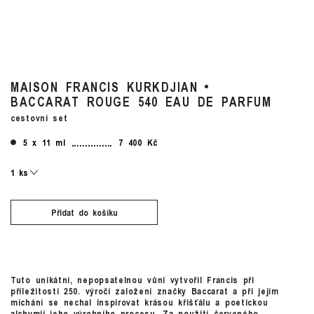
MAISON FRANCIS KURKDJIAN
BACCARAT ROUGE 540 EAU DE PARFUM
cestovní set
5 x 11 ml
7 400 Kč
Přidat do košíku
Tuto unikátní, nepopsatelnou vůni vytvořil Francis při
příležitosti 250. výročí založení značky Baccarat a při jejím
míchání se nechal inspirovat krásou křišťálu a poetickou
alchymií jeho výrobního procesu. Za použití červeného