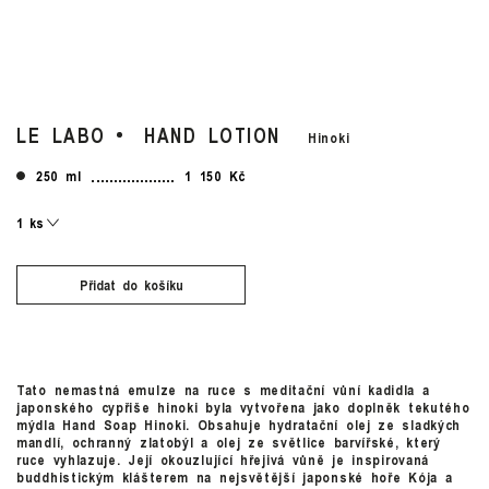
LE LABO
HAND LOTION
Hinoki
250 ml
1 150 Kč
Přidat do košíku
Tato nemastná emulze na ruce s meditační vůní kadidla a
japonského cypřiše hinoki byla vytvořena jako doplněk tekutého
mýdla Hand Soap Hinoki. Obsahuje hydratační olej ze sladkých
mandlí, ochranný zlatobýl a olej ze světlice barvířské, který
ruce vyhlazuje. Její okouzlující hřejivá vůně je inspirovaná
buddhistickým klášterem na nejsvětější japonské hoře Kója a