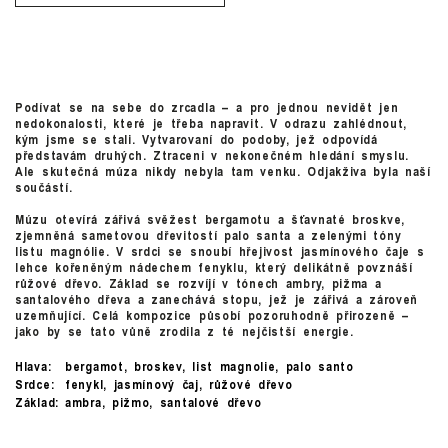
Podívat se na sebe do zrcadla – a pro jednou nevidět jen
nedokonalosti, které je třeba napravit. V odrazu zahlédnout,
kým jsme se stali. Vytvarovaní do podoby, jež odpovídá
představám druhých. Ztraceni v nekonečném hledání smyslu.
Ale skutečná múza nikdy nebyla tam venku. Odjakživa byla naší
součástí.
Múzu otevírá zářivá svěžest bergamotu a šťavnaté broskve,
zjemněná sametovou dřevitostí palo santa a zelenými tóny
listu magnólie. V srdci se snoubí hřejivost jasmínového čaje s
lehce kořeněným nádechem fenyklu, který delikátně povznáší
růžové dřevo. Základ se rozvíjí v tónech ambry, pižma a
santalového dřeva a zanechává stopu, jež je zářivá a zároveň
uzemňující. Celá kompozice působí pozoruhodně přirozeně –
jako by se tato vůně zrodila z té nejčistší energie.
Hlava:
bergamot, broskev, list magnolie, palo santo
Srdce:
fenykl, jasmínový čaj, růžové dřevo
Základ:
ambra, pižmo, santalové dřevo