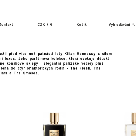
Kontakt
CZK
/
€
Košík
Vyhledávání
ožil před více než patnácti lety Kilian Hennessy s cílem
ní luxus. Jeho parfémová kolekce, která evokuje dětské
é koňakové sklepy i elegantní pařížské večery plné
ělena do čtyř olfaktorických rodin - The Fresh, The
ellars a The Smokes.