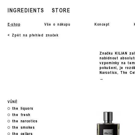
INGREDIENTS
STORE
E-shop
Vše o nákupu
Koncept
< Zpět na přehled značek
Značku KILIAN zal
nabídnout absolut
vzpomínky na temn
pokušení, je rozd
Narcotics, The C
VŮNĚ
the liquors
the fresh
the narcotics
the smokes
the cellars