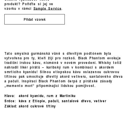
produkt? Pořiďte si jej ve
vzorku v rámci
Sample Service
.
Přidat vzorek
Tato smyslná gurmánská vůně s dřevitým podtónem byla
vytvořena pro ty, kteří žijí pro rozkoš. Black Phantom evokuje
tradiční irskou kávu, nicméně v novém provedení. Whisky totiž
nahradil likér pirátů – karibský rum v kombinaci s akordem
smrtícího kyanidu! Silnou etiopskou kávu oslazenou cukrovou
třtinou pak umocňuje dřevitý akord vetiveru, santalového dřeva
a pačuli. Inspiraci Black Phantom čerpá z pirátské zásady
„memento mori“ připomínající lidskou pomíjivost.
Hlava:
akord kyanidu, rum z Martiniku
Srdce:
káva z Etiopie, pačuli, santalové dřevo, vetiver
Základ:
akord cukrové třtiny