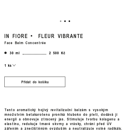
IN FIORE
FLEUR VIBRANTE
Face Balm Concentrée
30 ml
2 500 Kč
Přidat do košíku
Tento aromatický hojivý revitalizační balzám s vysokým
množstvím betakarotenu proniká hluboko do pleti, dodává jí
energii a obnovuje ztracený jas. Stimuluje tvorbu kolagenu a
elastinu, redukuje tmavé skvrny a vrásky, chrání před UV
zářením a znečištěným ovzduším a neutralizuje volné radikály.