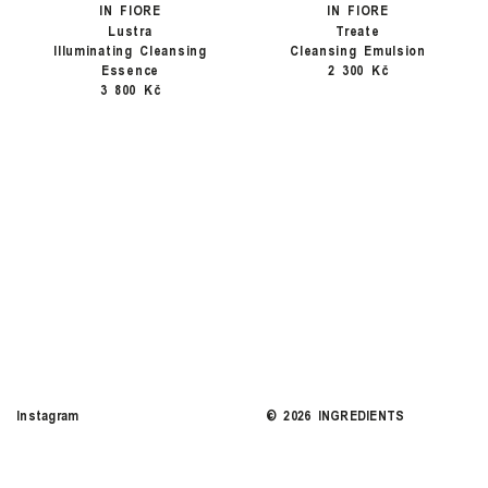
IN FIORE
IN FIORE
Lustra
Treate
Illuminating Cleansing
Cleansing Emulsion
Essence
2 300 Kč
3 800 Kč
Instagram
©
2026
INGREDIENTS
COOKIES
SITE CREDITS