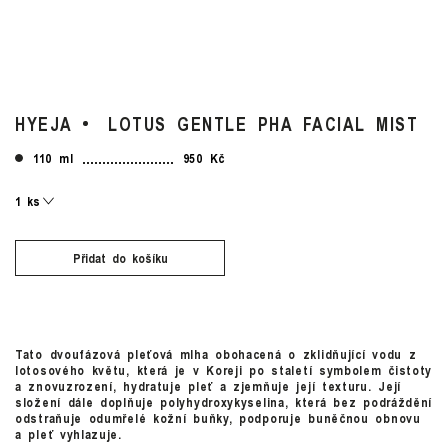
HYEJA
LOTUS GENTLE PHA FACIAL MIST
110 ml
950 Kč
Přidat do košíku
Tato dvoufázová pleťová mlha obohacená o zklidňující vodu z
lotosového květu, která je v Koreji po staletí symbolem čistoty
a znovuzrození, hydratuje pleť a zjemňuje její texturu. Její
složení dále doplňuje polyhydroxykyselina, která bez podráždění
odstraňuje odumřelé kožní buňky, podporuje buněčnou obnovu
a pleť vyhlazuje.