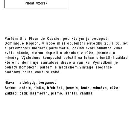
Přidat vzorek
Parfém Une Fleur de Cassie, pod kterým je podepsán
Dominique Ropion, v sobě mísí opulentní estetiku 20. a 30. let
s precizností moderní parfumerie. Základ tvoří omamná vůně
květu akácie, kterou doplnil o absolue z růže, jasmínu a
mimózy. Výslednou kompozici položil na lehce orientální základ,
kterému dominuje santalové dřevo a vanilka. Výsledkem je
bohatý komplexní parfém s nádechem vintage elegance
podobný haute couture róbě.
Hlava:
aldehydy, bergamot
Srdce:
akácie, fialka, hřebíček, jasmín, kmín, mimóza, růže
Základ:
cedr, kašmeran, pižmo, santal, vanilka