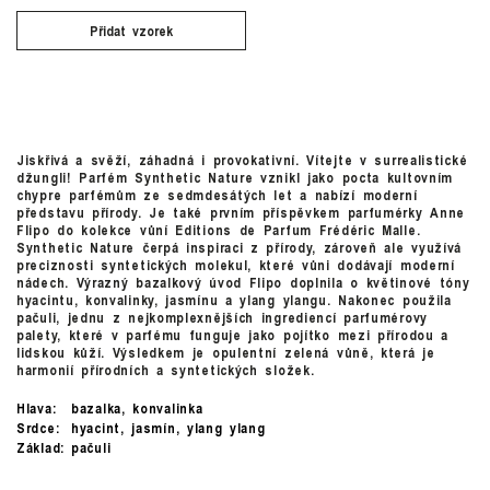
Přidat vzorek
Jiskřivá a svěží, záhadná i provokativní. Vítejte v surrealistické
džungli! Parfém Synthetic Nature vznikl jako pocta kultovním
chypre parfémům ze sedmdesátých let a nabízí moderní
představu přírody. Je také prvním příspěvkem parfumérky Anne
Flipo do kolekce vůní Editions de Parfum Frédéric Malle.
Synthetic Nature čerpá inspiraci z přírody, zároveň ale využívá
preciznosti syntetických molekul, které vůni dodávají moderní
nádech. Výrazný bazalkový úvod Flipo doplnila o květinové tóny
hyacintu, konvalinky, jasmínu a ylang ylangu. Nakonec použila
pačuli, jednu z nejkomplexnějších ingrediencí parfumérovy
palety, které v parfému funguje jako pojítko mezi přírodou a
lidskou kůží. Výsledkem je opulentní zelená vůně, která je
harmonií přírodních a syntetických složek.
Hlava:
bazalka, konvalinka
Srdce:
hyacint, jasmín, ylang ylang
Základ:
pačuli