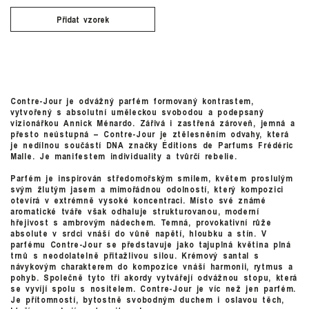
Přidat vzorek
Contre-Jour je odvážný parfém formovaný kontrastem,
vytvořený s absolutní uměleckou svobodou a podepsaný
vizionářkou Annick Ménardo. Zářivá i zastřená zároveň, jemná a
přesto neústupná – Contre-Jour je ztělesněním odvahy, která
je nedílnou součástí DNA značky Éditions de Parfums Frédéric
Malle. Je manifestem individuality a tvůrčí rebelie.
Parfém je inspirován středomořským smilem, květem proslulým
svým žlutým jasem a mimořádnou odolností, který kompozici
otevírá v extrémně vysoké koncentraci. Místo své známé
aromatické tváře však odhaluje strukturovanou, moderní
hřejivost s ambrovým nádechem. Temná, provokativní růže
absolute v srdci vnáší do vůně napětí, hloubku a stín. V
parfému Contre-Jour se představuje jako tajuplná květina plná
trnů s neodolatelně přitažlivou silou. Krémový santal s
návykovým charakterem do kompozice vnáší harmonii, rytmus a
pohyb. Společně tyto tři akordy vytvářejí odvážnou stopu, která
se vyvíjí spolu s nositelem. Contre-Jour je víc než jen parfém.
Je přítomností, bytostně svobodným duchem i oslavou těch,