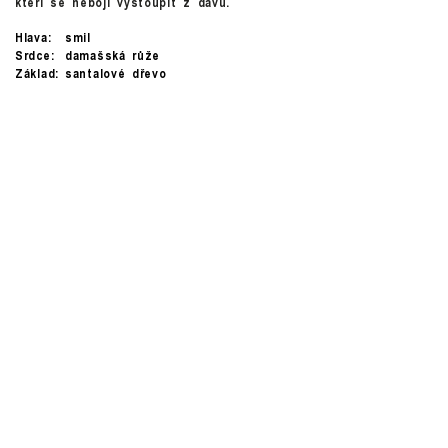
kteří se nebojí vystoupit z davu.
Hlava:
smil
Srdce:
damašská růže
Základ:
santalové dřevo
Instagram
©
2026
INGREDIENTS
COOKIES