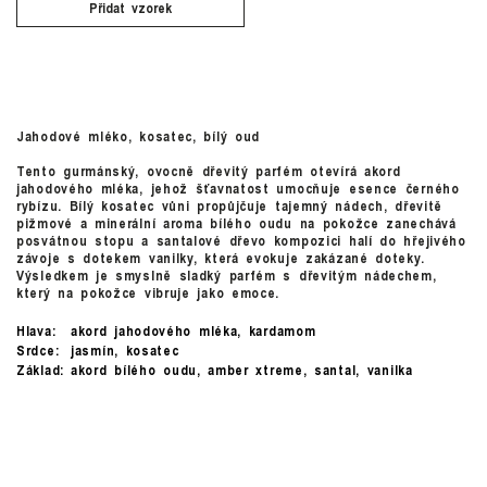
Přidat vzorek
Jahodové mléko, kosatec, bílý oud
Tento gurmánský, ovocně dřevitý parfém otevírá akord
jahodového mléka, jehož šťavnatost umocňuje esence černého
rybízu. Bílý kosatec vůni propůjčuje tajemný nádech, dřevitě
pižmové a minerální aroma bílého oudu na pokožce zanechává
posvátnou stopu a santalové dřevo kompozici halí do hřejivého
závoje s dotekem vanilky, která evokuje zakázané doteky.
Výsledkem je smyslně sladký parfém s dřevitým nádechem,
který na pokožce vibruje jako emoce.
Hlava:
akord jahodového mléka, kardamom
Srdce:
jasmín, kosatec
Základ:
akord bílého oudu, amber xtreme, santal, vanilka