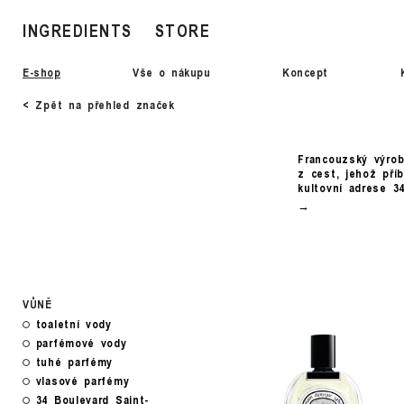
INGREDIENTS
STORE
E-shop
Vše o nákupu
Koncept
< Zpět na přehled značek
Francouzský výrob
z cest, jehož pří
kultovní adrese 3
VŮNĚ
toaletní vody
parfémové vody
tuhé parfémy
vlasové parfémy
34 Boulevard Saint-