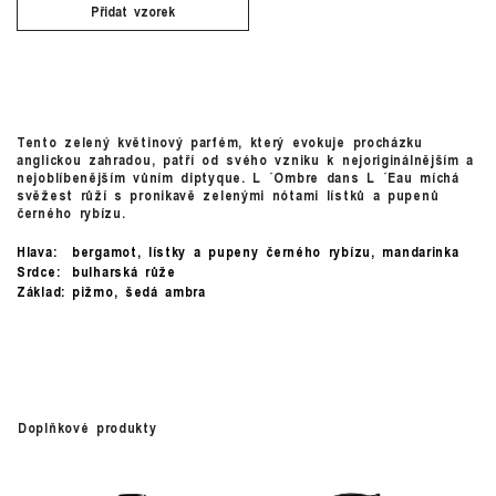
Přidat vzorek
Tento zelený květinový parfém, který evokuje procházku
anglickou zahradou, patří od svého vzniku k nejoriginálnějším a
nejoblíbenějším vůním diptyque. L ´Ombre dans L ´Eau míchá
svěžest růží s pronikavě zelenými nótami lístků a pupenů
černého rybízu.
Hlava:
bergamot, lístky a pupeny černého rybízu, mandarinka
Srdce:
bulharská růže
Základ:
pižmo, šedá ambra
Doplňkové produkty