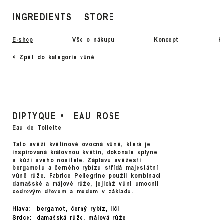
INGREDIENTS
STORE
E-shop
Vše o nákupu
Koncept
< Zpět do kategorie vůně
DIPTYQUE
EAU ROSE
Eau de Toilette
Tato svěží květinově ovocná vůně, která je
inspirovaná královnou květin, dokonale splyne
s kůží svého nositele. Záplavu svěžesti
bergamotu a černého rybízu střídá majestátní
vůně růže. Fabrice Pellegrine použil kombinaci
damašské a májové růže, jejichž vůni umocnil
cedrovým dřevem a medem v základu.
Hlava:
bergamot, černý rybíz, liči
Srdce:
damašská růže, májová růže