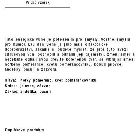
Přidat vzorek
Tato energická vůně je potěšením pro smysly. Včetně smyslu
pro humor. Eau des Sens je jako malé olfaktorické
dobrodružství. Jakmile si budete myslet, že jste tuto svěží
citrusovou vůni pochopili a odhalili její tajemství, změní směr a
nečekaně odhalí svou dřevitě kořeněnou tvář. Je vibrující směsí
hořkého pomeranče, květu pomerančovníku, bobulí jalovce,
anděliky, pačuli a zázvoru.
Hlava:
hořký pomeranč, květ pomerančovníku
Srdce:
jalovec, zázvor
Základ:
andělika, pačuli
Doplňkové produkty