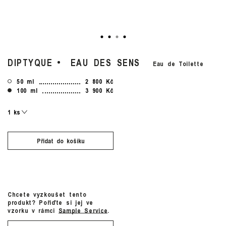
DIPTYQUE
EAU DES SENS
Eau de Toilette
50 ml
2 800 Kč
100 ml
3 900 Kč
Přidat do košíku
Chcete vyzkoušet tento
produkt? Pořiďte si jej ve
vzorku v rámci
Sample Service
.