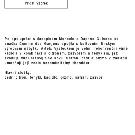
Přidat vzorek
Po spolupráci s časopisem Monocle a Daphne Guiness se
značka Comme des Garҫons spojila s kultovním finským
výrobcem nábytku Artek. Výsledkem je velmi nekonvenční vůně
kadidla v kombinaci s citronem, zázvorem a fenyklem, jež
evokuje vůni rezivějícího kovu. Šafrán, cedr a pižmo v základu
umocňují její zcela nezaměnitelný charakter.
Hlavní složky:
cedr, citron, fenykl, kadidlo, pižmo, šafrán, zázvor