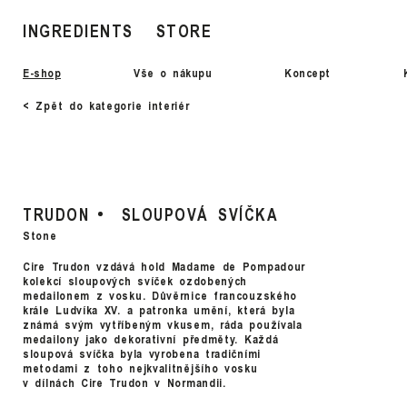
INGREDIENTS
STORE
E-shop
Vše o nákupu
Koncept
< Zpět do kategorie interiér
TRUDON
SLOUPOVÁ SVÍČKA
Stone
Cire Trudon vzdává hold Madame de Pompadour
kolekcí sloupových svíček ozdobených
medailonem z vosku. Důvěrnice francouzského
krále Ludvíka XV. a patronka umění, která byla
známá svým vytříbeným vkusem, ráda používala
medailony jako dekorativní předměty. Každá
sloupová svíčka byla vyrobena tradičními
metodami z toho nejkvalitnějšího vosku
v dílnách Cire Trudon v Normandii.