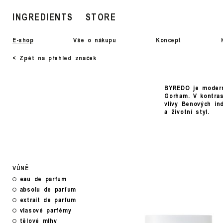
INGREDIENTS
STORE
E-shop
Vše o nákupu
Koncept
< Zpět na přehled značek
BYREDO je moderní
Gorham. V kontra
vlivy Benových in
a životní styl.
VŮNĚ
eau de parfum
absolu de parfum
extrait de parfum
vlasové parfémy
tělové mlhy