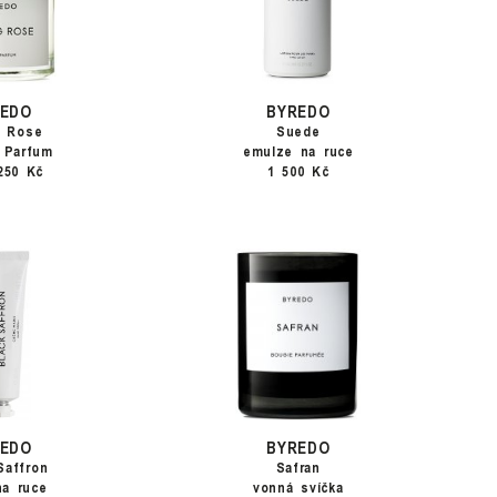
REDO
BYREDO
g Rose
Suede
 Parfum
emulze na ruce
250 Kč
1 500 Kč
REDO
BYREDO
Saffron
Safran
na ruce
vonná svíčka