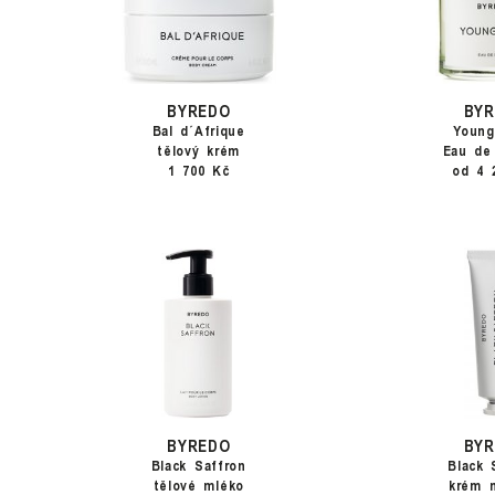
BYREDO
BY
Bal d´Afrique
Youn
tělový krém
Eau de
1 700 Kč
od 4 
BYREDO
BY
Black Saffron
Black 
tělové mléko
krém 