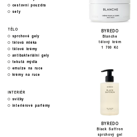
cestovní pouzdra
sety
TĚLO
BYREDO
sprchové gely
Blanche
tělový krém
tělová mléka
1 700 Kč
tělové krémy
antibakteriální gely
tekutá mýdla
emulze na ruce
krémy na ruce
INTERIÉR
svíčky
interiérové parfémy
BYREDO
Black Saffron
sprchový gel