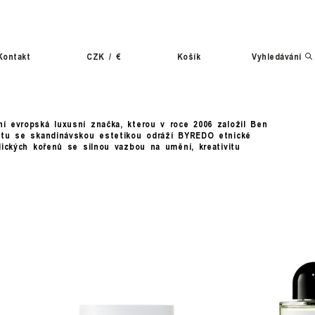
Kontakt
CZK
/
€
Košík
Vyhledávání
 evropská luxusní značka, kterou v roce 2006 založil Ben
stu se skandinávskou estetikou odráží BYREDO etnické
dických kořenů se silnou vazbou na umění, kreativitu