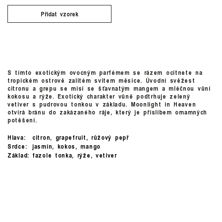
Přidat vzorek
S tímto exotickým ovocným parfémem se rázem ocitnete na
tropickém ostrově zalitém svitem měsíce. Úvodní svěžest
citronu a grepu se mísí se šťavnatým mangem a mléčnou vůní
kokosu a rýže. Exotický charakter vůně podtrhuje zelený
vetiver s pudrovou tonkou v základu. Moonlight in Heaven
otvírá bránu do zakázaného ráje, který je příslibem omamných
potěšení.
Hlava:
citron, grapefruit, růžový pepř
Srdce:
jasmín, kokos, mango
Základ:
fazole tonka, rýže, vetiver