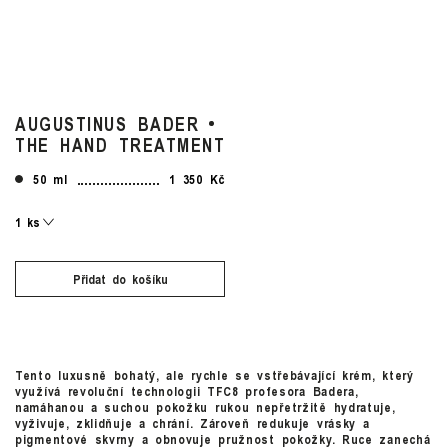
AUGUSTINUS BADER
THE HAND TREATMENT
50 ml
1 350 Kč
Přidat do košíku
Tento luxusně bohatý, ale rychle se vstřebávající krém, který
využívá revoluční technologii TFC8 profesora Badera,
namáhanou a suchou pokožku rukou nepřetržitě hydratuje,
vyživuje, zklidňuje a chrání. Zároveň redukuje vrásky a
pigmentové skvrny a obnovuje pružnost pokožky. Ruce zanechá