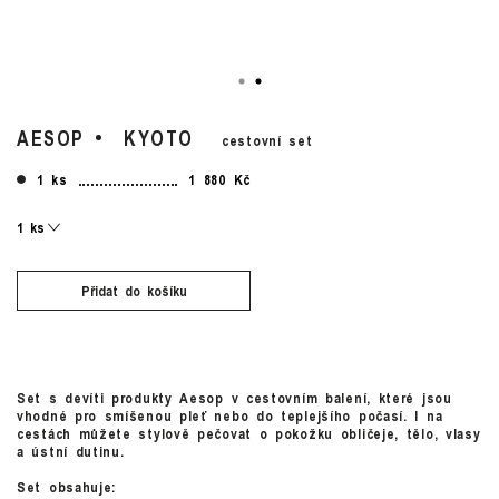
AESOP
KYOTO
cestovní set
1 ks
1 880 Kč
Přidat do košíku
Set s devíti produkty Aesop v cestovním balení, které jsou
vhodné pro smíšenou pleť nebo do teplejšího počasí. I na
cestách můžete stylově pečovat o pokožku obličeje, tělo, vlasy
a ústní dutinu.
Set obsahuje: